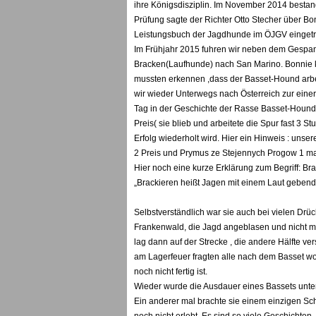
ihre Königsdisziplin. Im November 2014 bestan
Prüfung sagte der Richter Otto Stecher über Bon
Leistungsbuch der Jagdhunde im ÖJGV einget
Im Frühjahr 2015 fuhren wir neben dem Gespann
Bracken(Laufhunde) nach San Marino. Bonnie ka
mussten erkennen ,dass der Basset-Hound arbeit
wir wieder Unterwegs nach Österreich zur eine
Tag in der Geschichte der Rasse Basset-Hound 
Preis( sie blieb und arbeitete die Spur fast 3 
Erfolg wiederholt wird. Hier ein Hinweis : uns
2 Preis und Prymus ze Stejennych Progow 1 mal
Hier noch eine kurze Erklärung zum Begriff: Br
„Brackieren heißt Jagen mit einem Laut geben
Selbstverständlich war sie auch bei vielen Dr
Frankenwald, die Jagd angeblasen und nicht mal
lag dann auf der Strecke , die andere Hälfte 
am Lagerfeuer fragten alle nach dem Basset wo 
noch nicht fertig ist.
Wieder wurde die Ausdauer eines Bassets untersc
Ein anderer mal brachte sie einem einzigen Sc