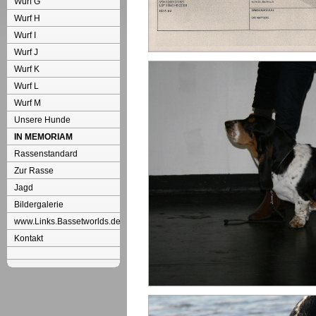
Wurf G
Wurf H
Wurf I
Wurf J
Wurf K
Wurf L
Wurf M
Unsere Hunde
IN MEMORIAM
Rassenstandard
Zur Rasse
Jagd
Bildergalerie
www.Links.Bassetworlds.de
Kontakt