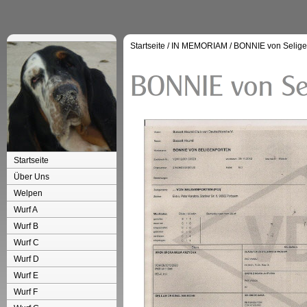
Startseite
/
IN MEMORIAM
/
BONNIE von Selige
Startseite
Über Uns
Welpen
Wurf A
Wurf B
Wurf C
Wurf D
Wurf E
Wurf F