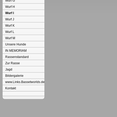
Wurf G
Wurf H
Wurf I
Wurf J
Wurf K
Wurf L
Wurf M
Unsere Hunde
IN MEMORIAM
Rassenstandard
Zur Rasse
Jagd
Bildergalerie
www.Links.Bassetworlds.de
Kontakt