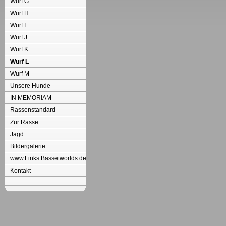
Wurf G
Wurf H
Wurf I
Wurf J
Wurf K
Wurf L
Wurf M
Unsere Hunde
IN MEMORIAM
Rassenstandard
Zur Rasse
Jagd
Bildergalerie
www.Links.Bassetworlds.de
Kontakt