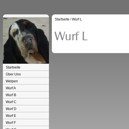
Startseite
/
Wurf L
Startseite
Über Uns
Welpen
Wurf A
Wurf B
Wurf C
Wurf D
Wurf E
Wurf F