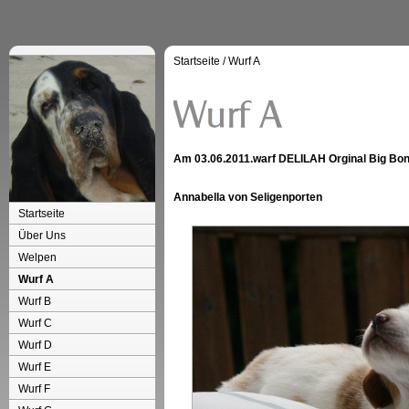
Startseite
/
Wurf A
Am 03.06.2011.warf DELILAH Orginal Big Bo
Annabella von Seligenporten
Startseite
Über Uns
Welpen
Wurf A
Wurf B
Wurf C
Wurf D
Wurf E
Wurf F