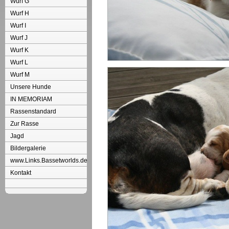
Wurf G
Wurf H
Wurf I
Wurf J
Wurf K
Wurf L
Wurf M
Unsere Hunde
IN MEMORIAM
Rassenstandard
Zur Rasse
Jagd
Bildergalerie
www.Links.Bassetworlds.de
Kontakt